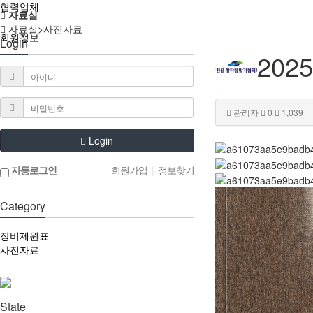
협력업체
자료실
자료실>사진자료
회원정보
Login
20
관리자
0
1,039
Login
자동로그인
회원가입
|
정보찾기
Category
장비제원표
사진자료
State