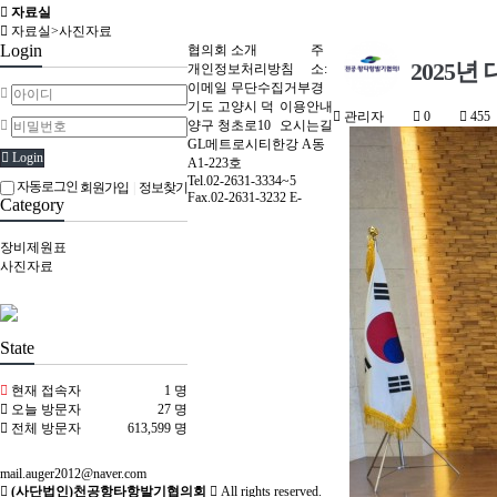
자료실
자료실>사진자료
Login
협의회 소개
주
2025년
개인정보처리방침
소:
이메일 무단수집거부
경
기도 고양시 덕
이용안내
관리자
0
455
양구 청초로10
오시는길
GL메트로시티한강 A동
Login
A1-223호
Tel.02-2631-3334~5
자동로그인
회원가입
|
정보찾기
Fax.02-2631-3232 E-
Category
장비제원표
사진자료
State
현재 접속자
1 명
오늘 방문자
27 명
전체 방문자
613,599 명
mail.auger2012@naver.com
(사단법인)천공항타항발기협의회
All rights reserved.