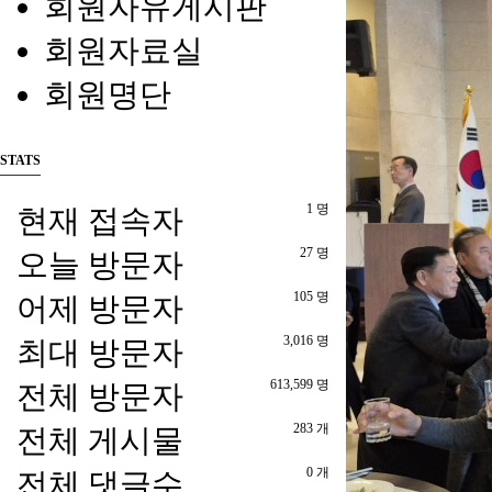
회원자유게시판
회원자료실
회원명단
STATS
1 명
현재 접속자
27 명
오늘 방문자
105 명
어제 방문자
3,016 명
최대 방문자
613,599 명
전체 방문자
283 개
전체 게시물
0 개
전체 댓글수