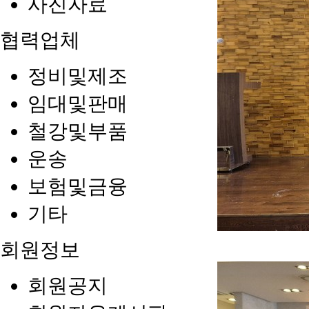
사진자료
협력업체
정비및제조
임대및판매
철강및부품
운송
보험및금융
기타
회원정보
회원공지