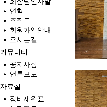
회장님인사말
연혁
조직도
회원가입안내
오시는길
커뮤니티
공지사항
언론보도
자료실
장비제원표