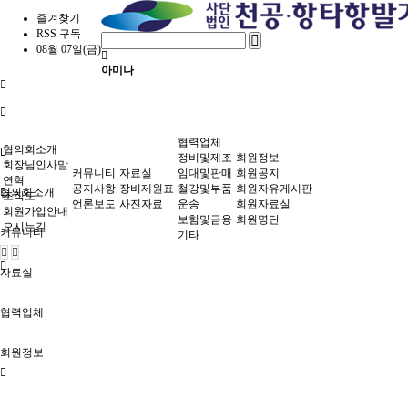
즐겨찾기
RSS 구독
08월 07일(금)
아미나
협력업체
협의회소개
정비및제조
회원정보
회장님인사말
커뮤니티
자료실
임대및판매
회원공지
연혁
공지사항
장비제원표
철강및부품
회원자유게시판
협의회소개
조직도
언론보도
사진자료
운송
회원자료실
회원가입안내
보험및금융
회원명단
오시는길
커뮤니티
기타
자료실
협력업체
회원정보